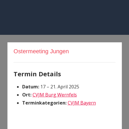
Zum
Inhalt
springen
MENÜ
Ostermeeting Jungen
Termin Details
Datum:
17
–
21. April 2025
Ort:
CVJM Burg Wernfels
Terminkategorien:
CVJM Bayern