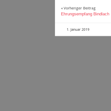
Beitragsnavig
Vorheriger Beitrag
Ehrungsempfang Bindlach
1. Januar 2019
admin
Uncate