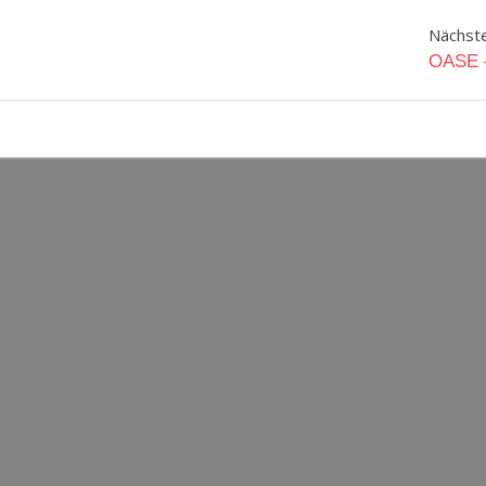
ation
Nächste
OASE –
1
gorized