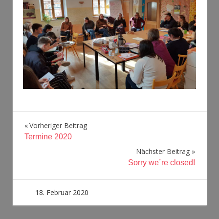
Beitragsnavigation
Vorheriger Beitrag
Termine 2020
Nächster Beitrag
Sorry we´re closed!
18. Februar 2020
admin1
Uncategorized