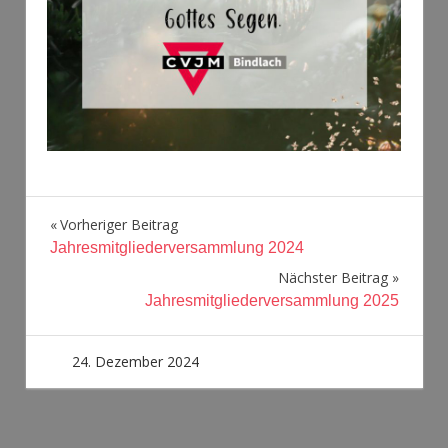
Beitragsnavigation
Vorheriger Beitrag
Jahresmitgliederversammlung 2024
Nächster Beitrag
Jahresmitgliederversammlung 2025
24. Dezember 2024
admin1
Uncategorized